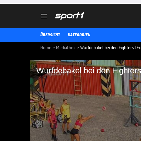

ÜBERSICHT
KATEGORIEN
Home
>
Mediathek
>
Wurfdebakel bei den Fighters I E
Wurfdebakel bei den Fighter
Wurfdebakel bei den 
Bei einem Minispiel erleben die 
die Niederlage besiegelt.
EXATLON