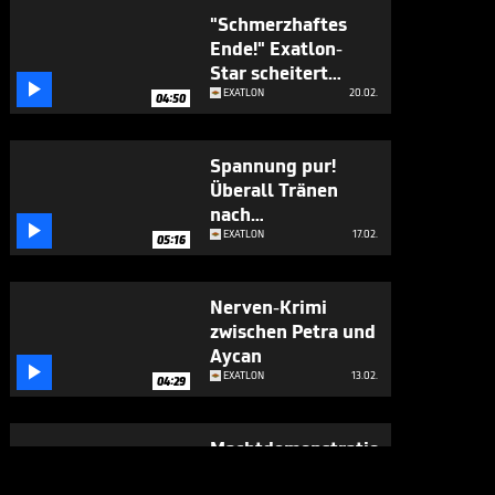
"Schmerzhaftes
Ende!" Exatlon-
Star scheitert

dramatisch
EXATLON
20.02.
04:50
Spannung pur!
Überall Tränen
nach

Gigantenduell
EXATLON
17.02.
05:16
Nerven-Krimi
zwischen Petra und
Aycan

EXATLON
13.02.
04:29
Machtdemonstration!
Bei den "Fighters"