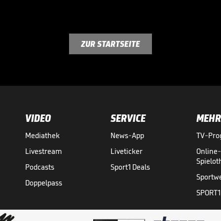
ZUR STARTSEITE
VIDEO
SERVICE
MEHR
Mediathek
News-App
TV-Pr
Livestream
Liveticker
Online
Spielo
Podcasts
Sport1 Deals
Sportw
Doppelpass
SPORT1