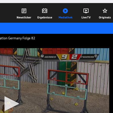





Newsticker
Ergebnisse
Mediathek
Live TV
Originals
xatlon Germany Folge 82
s
Fighters
Fighters ein absolutes Wurfdebakel, das
05.02.25