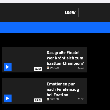
LOGIN
Das große Finale!
Wer krönt sich zum
Exatlon-Champion?

EXATLON
20.02.
04:58
Emotionen pur
nach Finaleinzug
bei Exatlon

Germany
EXATLON
20.02.
05:01