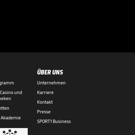
Südafrikas WM-
Teilnehmer Jayden
Adams ist tot

WM 2026
11.07.
00:42
ÜBER UNS
ogramm
Unternehmen
-Casino und
Karriere
theken
Kontakt
etten
Presse
 Akademie
SPORT1 Business