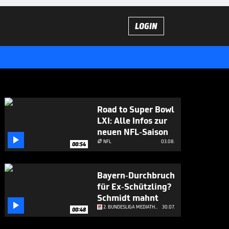
LOGIN
Road to Super Bowl
LXI: Alle Infos zur
neuen NFL-Saison

NFL
03.08.

00:54
Bayern-Durchbruch
für Ex-Schützling?
Schmidt mahnt

2. BUNDESLIGA MEDIATHEK HIGHLIGHTS
30.07.
00:48