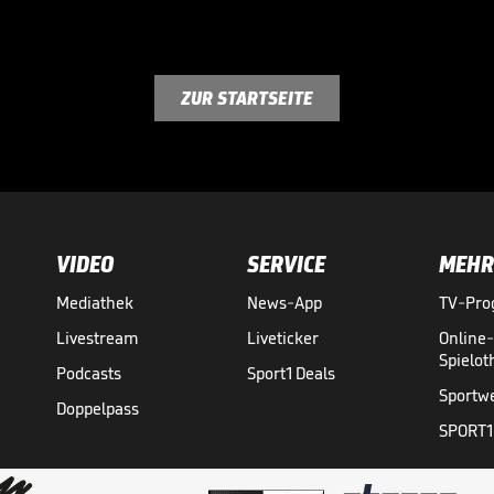
ZUR STARTSEITE
VIDEO
SERVICE
MEHR
Mediathek
News-App
TV-Pr
Livestream
Liveticker
Online
Spielo
Podcasts
Sport1 Deals
Sportw
Doppelpass
SPORT1