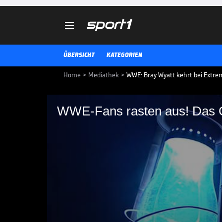

ÜBERSICHT
KATEGORIEN
Home
>
Mediathek
>
WWE: Bray Wyatt kehrt bei Extre
WWE-Fans rasten aus! Das 
WWE-Fans rasten aus
Jahres im Video
Bei WWE Extreme Rules gipfelt d
einer furios inszenierten Rückke
den Sitzen gerissen.