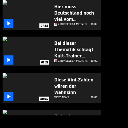
Hier muss
Deutschland noch
viel vom

Weltmeister lernen
2. BUNDESLIGA MEDIATHEK HIGHLIGHTS
30.07.
01:36
Bei dieser
Thematik schlägt
Kult-Trainer

Schmidt Alarm
2. BUNDESLIGA MEDIATHEK HIGHLIGHTS
30.07.
01:22
Diese Vini-Zahlen
wären der
Wahnsinn

VIDEO NEWS
28.07.
00:46
Zu harte
Argentinier? Klose