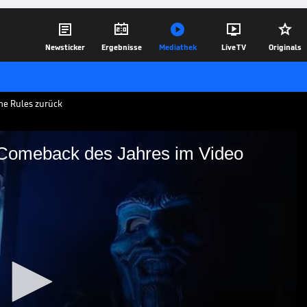





Newsticker
Ergebnisse
Mediathek
Live TV
Originals
me Rules zurück
Comeback des Jahres im Video
! Das Comeback des
as Mysterium um den "White Rabbit" in
hr von Bray Wyatt - das Publikum ist von