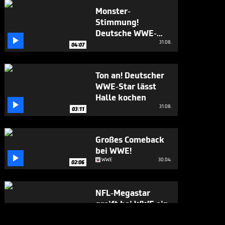
Monster-
Stimmung!
Deutsche WWE-

Fans lassen die
31.08.
04:07
Halle kochen
Ton an! Deutscher
WWE-Star lässt
Halle kochen

31.08.
03:11
Großes Comeback
bei WWE!

WWE
30.04.
02:06
NFL-Megastar
greift bei WWE ein
- es geht nach

WWE
30.04.