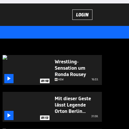
LOGIN
Wrestling-
Sensation um
Ronda Rousey

AEW
16.03.
01:10
Mit dieser Geste
lässt Legende
Orton Berlin

ausrasten
31.08.
01:13