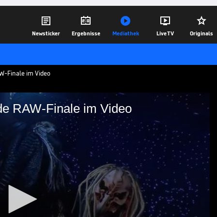





Newsticker
Ergebnisse
Mediathek
Live TV
Originals
W-Finale im Video
de RAW-Finale im Video
störende RAW-Finale im
hrt seinen tragisch verstorbenen Bruder
nday Night RAW debütiert die neue,
Sicks".