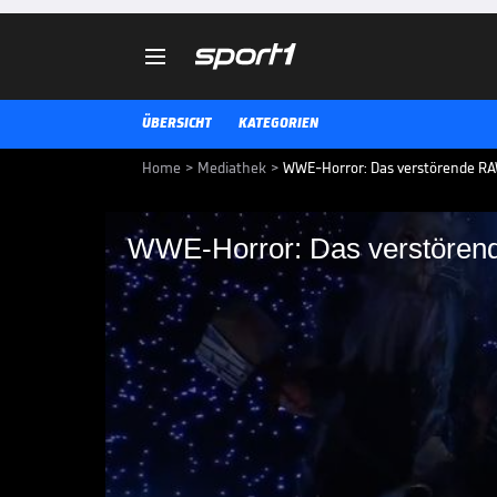

ÜBERSICHT
KATEGORIEN
Home
>
Mediathek
>
WWE-Horror: Das verstörende RA
WWE-Horror: Das verstören
WWE-Horror: Das ver
Video
"Uncle Howdy" ist zurück - und e
Bray Wyatt. Am Ende von WWE Mo
unheimliche Gruppierung "Wyatt 