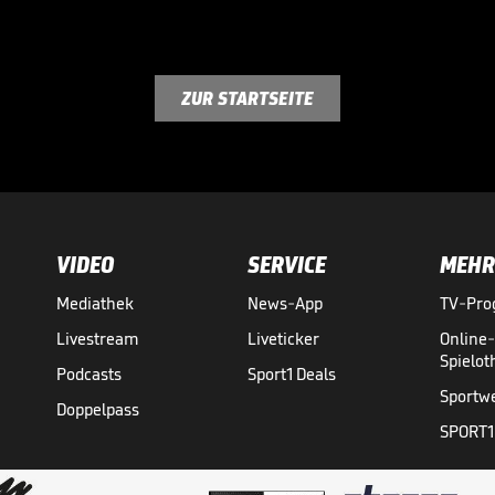
ZUR STARTSEITE
VIDEO
SERVICE
MEHR
Mediathek
News-App
TV-Pr
Livestream
Liveticker
Online
Spielo
Podcasts
Sport1 Deals
Sportw
Doppelpass
SPORT1