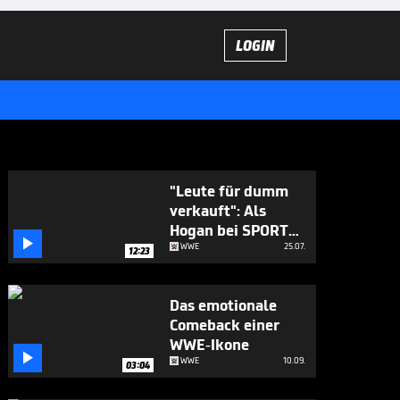
LOGIN
"Leute für dumm
verkauft": Als
Hogan bei SPORT1

auspackte
WWE
25.07.
12:23
Das emotionale
Comeback einer
WWE-Ikone

WWE
10.09.
03:04