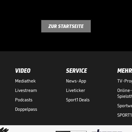
ZUR STARTSEITE
VIDEO
SERVICE
MEHR
Mediathek
News-App
TV-Pr
Livestream
Liveticker
Online
Spielo
Podcasts
Sport1 Deals
Sportw
Doppelpass
SPORT1