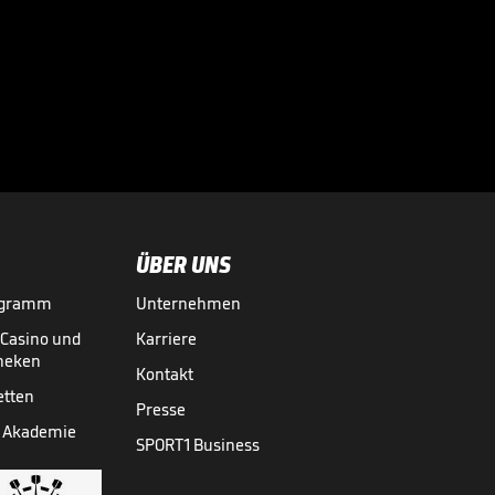
Auf diesem
Moment haben
WWE-Fans zwei

Jahre hingefiebert
WWE
08.04.
02:36
ÜBER UNS
ogramm
Unternehmen
-Casino und
Karriere
theken
Kontakt
etten
Presse
 Akademie
SPORT1 Business