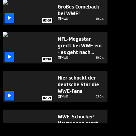
Großes Comeback
bei WWE!

WWE
30.04.
02:06
NFL-Megastar
greift bei WWE ein
- es geht nach

hinten los
WWE
30.04.
03:10
Hier schockt der
deutsche Star die
WWE-Fans

WWE
23.04.
02:59
WWE-Schocker!
Neuzugang sorgt
für ein Erdbeben

WWE
13.04.