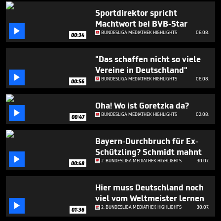
2
Sportdirektor spricht
minutes,
53
Machtwort bei BVB-Star
seconds

BUNDESLIGA MEDIATHEK HIGHLIGHTS
06.08.
00:34
"Das schaffen nicht so viele
Vereine in Deutschland"

BUNDESLIGA MEDIATHEK HIGHLIGHTS
06.08.
00:56
Oha! Wo ist Goretzka da?

BUNDESLIGA MEDIATHEK HIGHLIGHTS
02.08.
00:47
Bayern-Durchbruch für Ex-
Schützling? Schmidt mahnt

2. BUNDESLIGA MEDIATHEK HIGHLIGHTS
30.07.
00:48
Hier muss Deutschland noch
viel vom Weltmeister lernen

2. BUNDESLIGA MEDIATHEK HIGHLIGHTS
30.07.
01:36