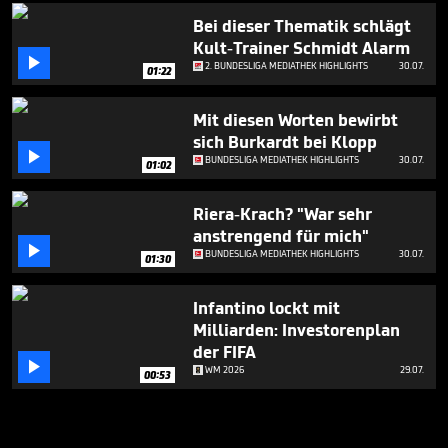
Bei dieser Thematik schlägt
Kult-Trainer Schmidt Alarm

2. BUNDESLIGA MEDIATHEK HIGHLIGHTS
30.07.
01:22
Mit diesen Worten bewirbt
sich Burkardt bei Klopp

BUNDESLIGA MEDIATHEK HIGHLIGHTS
30.07.
01:02
Riera-Krach? "War sehr
anstrengend für mich"

BUNDESLIGA MEDIATHEK HIGHLIGHTS
30.07.
01:30
Infantino lockt mit
Milliarden: Investorenplan
der FIFA

WM 2026
29.07.
00:53