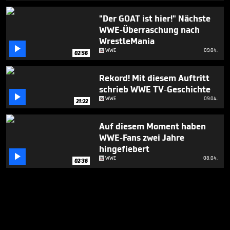
"Der GOAT ist hier!" Nächste
WWE-Überraschung nach
WrestleMania

WWE
09.04.
02:56
Rekord! Mit diesem Auftritt
schrieb WWE TV-Geschichte

WWE
09.04.
21:22
Auf diesem Moment haben
WWE-Fans zwei Jahre
hingefiebert

WWE
08.04.
02:36