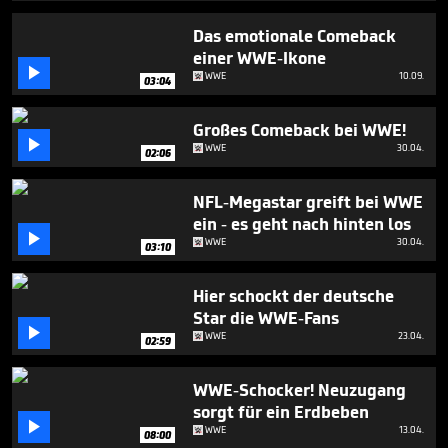
51
seconds
Das emotionale Comeback
einer WWE-Ikone

WWE
10.09.
03:04
Großes Comeback bei WWE!

WWE
30.04.
02:06
NFL-Megastar greift bei WWE
ein - es geht nach hinten los

WWE
30.04.
03:10
Hier schockt der deutsche
Star die WWE-Fans

WWE
23.04.
02:59
WWE-Schocker! Neuzugang
sorgt für ein Erdbeben

WWE
13.04.
08:00