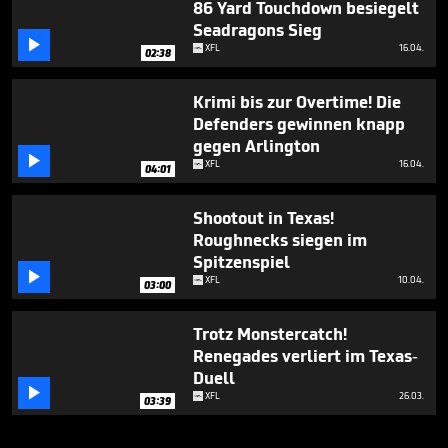
86 Yard Touchdown besiegelt
Seadragons Sieg

XFL
16.04.
02:38
Krimi bis zur Overtime! Die
Defenders gewinnen knapp
gegen Arlington

XFL
16.04.
04:01
Shootout in Texas!
Roughnecks siegen im
Spitzenspiel

XFL
10.04.
03:00
Trotz Monstercatch!
Renegades verliert im Texas-
Duell

XFL
26.03.
03:39