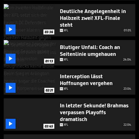
3
minutes,
Deutliche Angelegenheit in
24
Halbzeit zwei! XFL-Finale
seconds
steht

XFL
01.05.
03:36
Blutiger Unfall: Coach an
Seitenlinie umgehauen

XFL
24.04.
01:13
Interception lässt
Hoffnungen vergehen

XFL
23.04.
02:21
In letzter Sekunde! Brahmas
verpassen Playoffs
dramatisch

XFL
22.04.
03:45