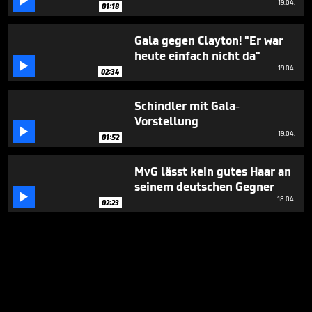

19.04.
01:18
Gala gegen Clayton! "Er war
heute einfach nicht da"

19.04.
02:34
Schindler mit Gala-
Vorstellung

19.04.
01:52
MvG lässt kein gutes Haar an
seinem deutschen Gegner

18.04.
02:23