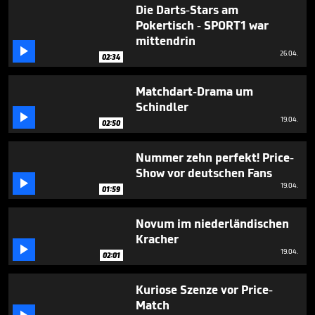
minute,
Die Darts-Stars am
51
Pokertisch - SPORT1 war
seconds
mittendrin

26.04.
02:34
Matchdart-Drama um
Schindler

19.04.
02:50
Nummer zehn perfekt! Price-
Show vor deutschen Fans

19.04.
01:59
Novum im niederländischen
Kracher

19.04.
02:01
Kuriose Szenze vor Price-
Match