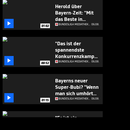
Herold über
Bayern-Zeit: "Mit
das Beste in

Europa"
BUNDESLIGA MEDIATHEK HIGHLIGHTS
06.08.
01:02
"Das ist der
spannendste
Konkurrenzkampf

beim FC Bayern"
BUNDESLIGA MEDIATHEK HIGHLIGHTS
06.08.
00:52
Bayerns neuer
Super-Bubi? "Wenn
man sich umhört

..."
BUNDESLIGA MEDIATHEK HIGHLIGHTS
06.08.
01:15
"Er ist ein
Geschenk für die