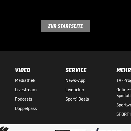
ZUR STARTSEITE
VIDEO
SERVICE
MEHR
Mediathek
News-App
TV-Pr
Livestream
Liveticker
Online
Spielo
Podcasts
Sport1 Deals
Sportw
Doppelpass
SPORT1