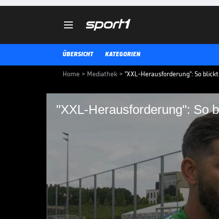

ÜBERSICHT
KATEGORIEN
Home
>
Mediathek
>
"XXL-Herausforderung": So blickt
"XXL-Herausforderung": So bl
"XXL-Herausforderung
die Bundesliga
Der FC Schalke 04 ist zurück in d
beim Trainingsauftakt der Knapp
BUNDESLIGA MEDIATHEK HIGHLIGHTS