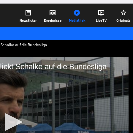





Newsticker
Ergebnisse
Mediathek
Live TV
Originals
 Schalke auf die Bundesliga
ickt Schalke auf die Bundesliga
": So blickt Schalke auf
er Bundesliga. Trainer Miron Muslic blickt
en auf die neue Saison.
06.07.26