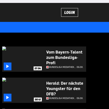
LOGIN
Vom Bayern-Talent
zum Bundesliga-
Profi

BUNDESLIGA MEDIATHEK HIGHLIGHTS
06.08.
01:04
Herold: Der nächste
Youngster für den
DFB?

BUNDESLIGA MEDIATHEK HIGHLIGHTS
06.08.
00:41