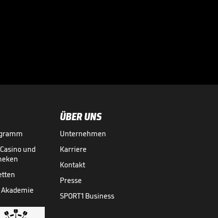
Sportdirektor
spricht Machtwort
bei BVB-Star

BUNDESLIGA MEDIATHEK HIGHLIGHTS
06.08.
00:34
ÜBER UNS
ogramm
Unternehmen
-Casino und
Karriere
theken
Kontakt
etten
Presse
 Akademie
SPORT1 Business