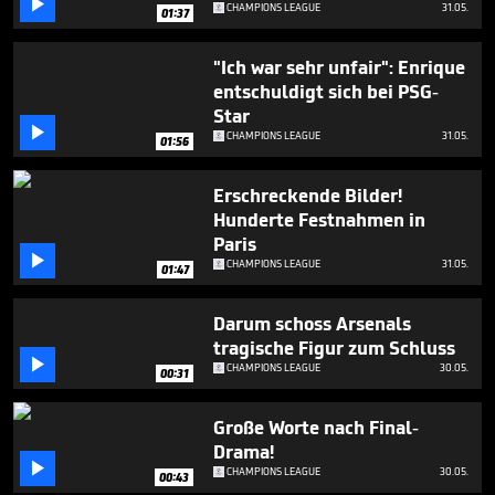

CHAMPIONS LEAGUE
31.05.
01:37
"Ich war sehr unfair": Enrique
entschuldigt sich bei PSG-
Star

CHAMPIONS LEAGUE
31.05.
01:56
Erschreckende Bilder!
Hunderte Festnahmen in
Paris

CHAMPIONS LEAGUE
31.05.
01:47
Darum schoss Arsenals
tragische Figur zum Schluss

CHAMPIONS LEAGUE
30.05.
00:31
Große Worte nach Final-
Drama!

CHAMPIONS LEAGUE
30.05.
00:43