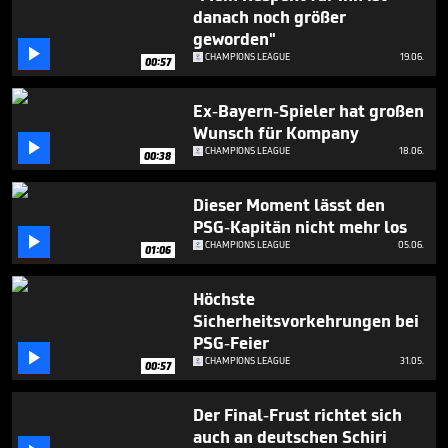
seconds
danach noch größer
geworden"

CHAMPIONS LEAGUE
19.06.
00:57
Ex-Bayern-Spieler hat großen
Wunsch für Kompany

CHAMPIONS LEAGUE
18.06.
00:38
Dieser Moment lässt den
PSG-Kapitän nicht mehr los

CHAMPIONS LEAGUE
05.06.
01:06
Höchste
Sicherheitsvorkehrungen bei
PSG-Feier

CHAMPIONS LEAGUE
31.05.
00:57
Der Final-Frust richtet sich
auch an deutschen Schiri