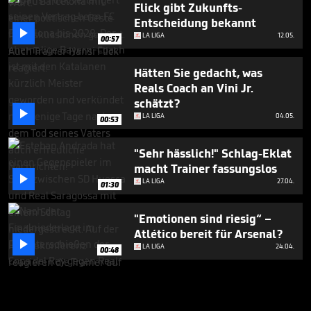
Flick gibt Zukunfts-
Entscheidung bekannt

LA LIGA
12.05.
00:57
Hätten Sie gedacht, was
Reals Coach an Vini Jr.
schätzt?

LA LIGA
04.05.
00:53
"Sehr hässlich!" Schlag-Eklat
macht Trainer fassungslos

LA LIGA
27.04.
01:30
"Emotionen sind riesig“ –
Atlético bereit für Arsenal?

LA LIGA
24.04.
00:48