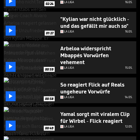

seconds
LA LIGA
16.05.
02:24
"Kylian war nicht glücklich -
und das gefällt mir auch so"

LA LIGA
16.05.
01:27
Arbeloa widerspricht
Mbappés Vorwürfen
vehement

LA LIGA
15.05.
00:59
So reagiert Flick auf Reals
ungeheure Vorwürfe

LA LIGA
14.05.
00:58
Yamal sorgt mit viralem Clip
für Wirbel - Flick reagiert

LA LIGA
12.05.
00:49