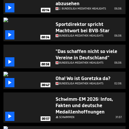
seconds
abzusehen

2. BUNDESLIGA MEDIATHEK HIGHLIGHTS
06.08.
02:14
Sportdirektor spricht
Machtwort bei BVB-Star

BUNDESLIGA MEDIATHEK HIGHLIGHTS
06.08.
00:34
"Das schaffen nicht so viele
Vereine in Deutschland"

BUNDESLIGA MEDIATHEK HIGHLIGHTS
06.08.
00:56
Oha! Wo ist Goretzka da?

BUNDESLIGA MEDIATHEK HIGHLIGHTS
02.08.
00:47
Schwimm-EM 2026: Infos,
Fakten und deutsche
Medaillenhoffnungen

SCHWIMMEN
31.07.

00:57