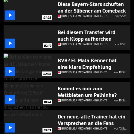
57
Diese Bayern-Stars schuften
seconds
an der Säbener am Comeback

BUNDESLIGA MEDIATHEK HIGHLIGHTS
vor 5 Std.
01:05
Bei diesem Transfer wird
auch Klopp aufhorchen

BUNDESLIGA MEDIATHEK HIGHLIGHTS
vor 8 Std.
02:12
BVB? El-Mala-Kenner hat
eine klare Empfehlung

BUNDESLIGA MEDIATHEK HIGHLIGHTS
vor 10 Std.
02:08
Kommt es nun zum
Wettbieten um Palhinha?

BUNDESLIGA MEDIATHEK HIGHLIGHTS
vor 10 Std.
01:41
Der neue, alte Trainer hat ein
Versprechen an die Fans

BUNDESLIGA MEDIATHEK HIGHLIGHTS
vor 12 Std.
03:11