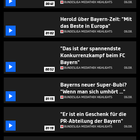

minute,
BUNDESLIGA MEDIATHEK HIGHLIGHTS
06.08.
00:41
10
seconds
Herold über Bayern-Zeit: "Mit
das Beste in Europa"

BUNDESLIGA MEDIATHEK HIGHLIGHTS
06.08.
01:02
"Das ist der spannendste
Konkurrenzkampf beim FC
Bayern"

BUNDESLIGA MEDIATHEK HIGHLIGHTS
06.08.
00:52
Bayerns neuer Super-Bubi?
"Wenn man sich umhört ..."

BUNDESLIGA MEDIATHEK HIGHLIGHTS
06.08.
01:15
"Er ist ein Geschenk für die
PR-Abteilung der Bayern"

BUNDESLIGA MEDIATHEK HIGHLIGHTS
06.08.
01:19