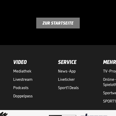
ZUR STARTSEITE
VIDEO
SERVICE
MEHR
Mediathek
News-App
TV-Pr
Livestream
Liveticker
Online
Spielo
Podcasts
Sport1 Deals
Sportw
Doppelpass
SPORT1