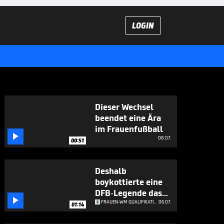
LOGIN
Dieser Wechsel
beendet eine Ära
im Frauenfußball

08.07.
00:51
Deshalb
boykottierte eine
DFB-Legende das

Nationalteam
FRAUEN-WM QUALIFIKATION
06.07.
01:14