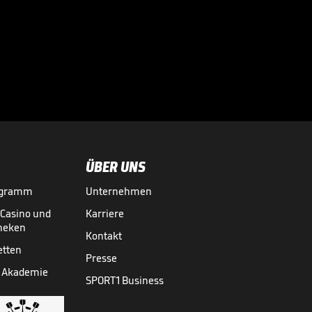
HSV-Boss erklärt
Krüger-Plan:
"Kathleen kommt

genau richtig"
18.05.
02:53
ÜBER UNS
ogramm
Unternehmen
-Casino und
Karriere
theken
Kontakt
etten
Presse
 Akademie
SPORT1 Business