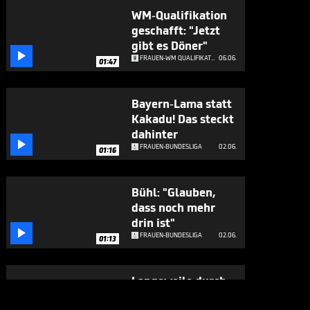
WM-Qualifikation
geschafft: "Jetzt
gibt es Döner"

FRAUEN-WM QUALIFIKATION
06.06.
01:47
Bayern-Lama statt
Kakadu! Das steckt
dahinter

FRAUEN-BUNDESLIGA
02.06.
01:16
Bühl: "Glauben,
dass noch mehr
drin ist"

FRAUEN-BUNDESLIGA
02.06.
01:13
Langeweile durch
Bayern-Dominanz?