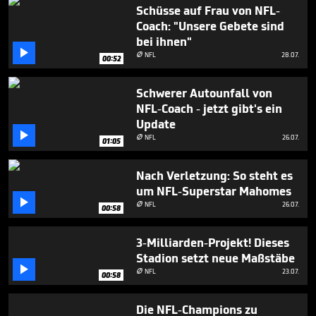
1
Schüsse auf Frau von NFL-
minute,
Coach: "Unsere Gebete sind
55
bei ihnen"
seconds

NFL
28.07.

00:52
Schwerer Autounfall von
NFL-Coach - jetzt gibt's ein
Update

NFL
26.07.

01:05
Nach Verletzung: So steht es
um NFL-Superstar Mahomes

NFL
26.07.

00:58
3-Milliarden-Projekt! Dieses
Stadion setzt neue Maßstäbe

NFL
23.07.

00:58
Die NFL-Champions zu