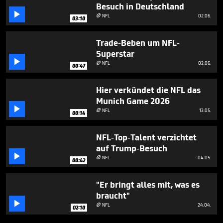
Besuch in Deutschland

NFL
02.06.

03:10
Trade-Beben um NFL-
Superstar

NFL
02.06.

00:47
Hier verkündet die NFL das
Munich Game 2026

NFL
13.05.

00:14
NFL-Top-Talent verzichtet
auf Trump-Besuch

NFL
04.05.

00:42
"Er bringt alles mit, was es
braucht"

NFL
24.04.

02:10