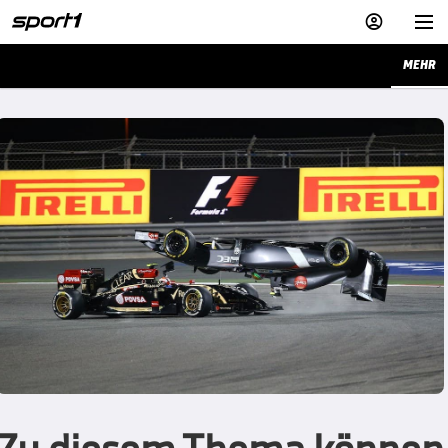


MEHR