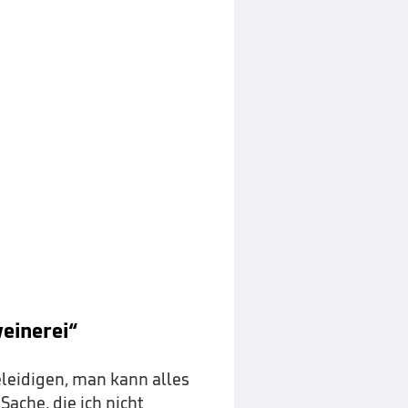
weinerei“
eleidigen, man kann alles
ache, die ich nicht