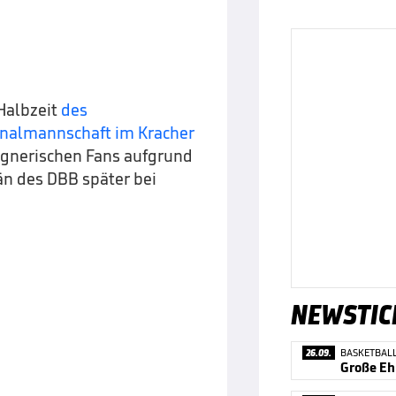
 Halbzeit
des
onalmannschaft im Kracher
gnerischen Fans aufgrund
än des DBB später bei
NEWSTIC
26.09.
BASKETBAL
Große Eh