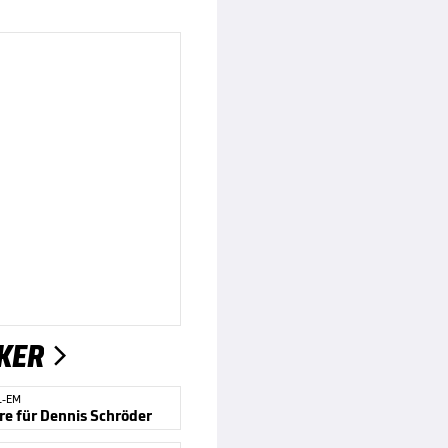
KER

L-EM
re für Dennis Schröder