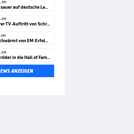
L-EM
Schröder sauer auf deutsche Legende
L-EM
Besonderer TV-Auftritt von Schröder
-EM
Herbert schwärmt von EM-Erfolgscoach
L-EM
Muss Schröder in die Hall of Fame?
NEWS ANZEIGEN