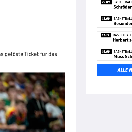
25.09.
BASKETBAL
18.09.
BASKETBAL
17.09.
BASKETBALL
16.09.
BASKETBAL
s gelöste Ticket für das
ALLE 