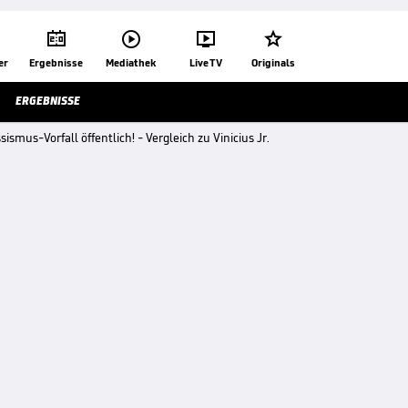




er
Ergebnisse
Mediathek
Live TV
Originals
ERGEBNISSE
smus-Vorfall öffentlich! - Vergleich zu Vinicius Jr.