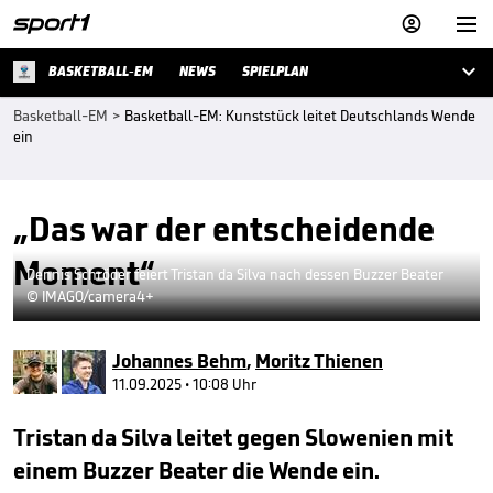



BASKETBALL-EM
NEWS
SPIELPLAN
Basketball-EM
>
Basketball-EM: Kunststück leitet Deutschlands Wende
ein
„Das war der entscheidende
Moment“
Dennis Schröder feiert Tristan da Silva nach dessen Buzzer Beater
© IMAGO/camera4+
Johannes Behm
,
Moritz Thienen
11.09.2025 • 10:08 Uhr
Tristan da Silva leitet gegen Slowenien mit
einem Buzzer Beater die Wende ein.