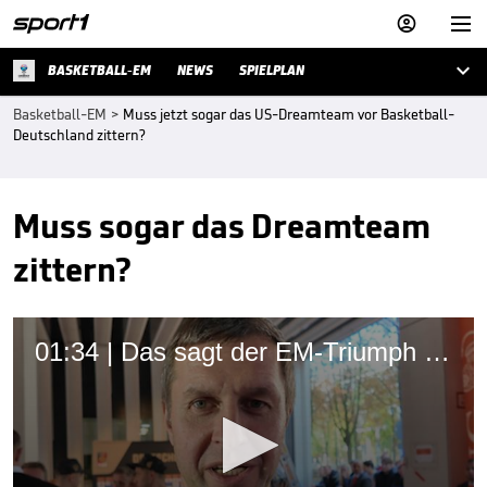



BASKETBALL-EM
NEWS
SPIELPLAN
Basketball-EM
>
Muss jetzt sogar das US-Dreamteam vor Basketball-
Deutschland zittern?
Muss sogar das Dreamteam
zittern?
01:34 | Das sagt der EM-Triumph über Deutschlands Basketball-Zukunft aus