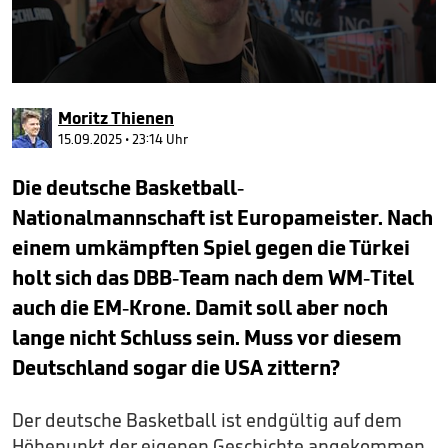
0
seconds
Moritz Thienen
of
1
15.09.2025 • 23:14 Uhr
minute,
34
Die deutsche Basketball-
seconds
Nationalmannschaft ist Europameister. Nach
einem umkämpften Spiel gegen die Türkei
holt sich das DBB-Team nach dem WM-Titel
auch die EM-Krone. Damit soll aber noch
lange nicht Schluss sein. Muss vor diesem
Deutschland sogar die USA zittern?
Der deutsche Basketball ist endgültig auf dem
Höhepunkt der eigenen Geschichte angekommen.