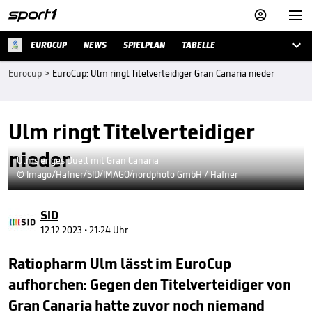



EUROCUP
NEWS
SPIELPLAN
TABELLE
Eurocup
>
EuroCup: Ulm ringt Titelverteidiger Gran Canaria nieder
Ulm ringt Titelverteidiger
nieder
Ulms enges Duell mit Gran Canaria
© Imago/Hafner/SID/IMAGO/nordphoto GmbH / Hafner
SID
12.12.2023 • 21:24 Uhr
Ratiopharm Ulm lässt im EuroCup
aufhorchen: Gegen den Titelverteidiger von
Gran Canaria hatte zuvor noch niemand