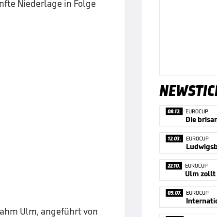
nfte Niederlage in Folge
NEWSTIC
08.12.
EUROCUP
Die brisa
12.03.
EUROCUP
Ludwigsb
22.10.
EUROCUP
Ulm zollt
09.07.
EUROCUP
Internati
nahm Ulm, angeführt von