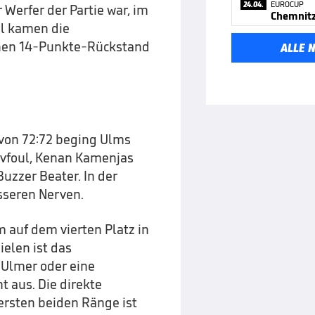
24.04.
EUROCUP
 Werfer der Partie war, im
Chemnitz 
el kamen die
einen 14-Punkte-Rückstand
ALLE 
 von 72:72 beging Ulms
ivfoul, Kenan Kamenjas
uzzer Beater. In der
sseren Nerven.
 auf dem vierten Platz in
ielen ist das
 Ulmer oder eine
t aus. Die direkte
 ersten beiden Ränge ist