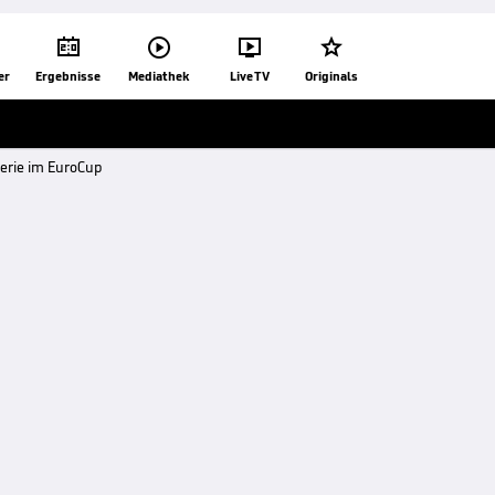




er
Ergebnisse
Mediathek
Live TV
Originals
erie im EuroCup