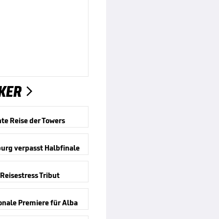
KER

nte Reise der Towers
urg verpasst Halbfinale
 Reisestress Tribut
onale Premiere für Alba