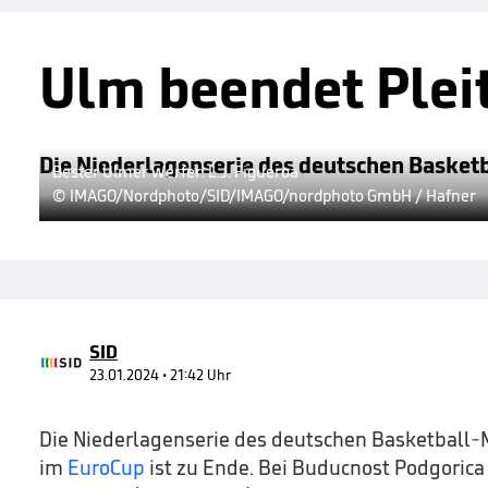
Ulm beendet Plei
Die Niederlagenserie des deutschen Basketb
Bester Ulmer Werfer: L.J. Figueroa
© IMAGO/Nordphoto/SID/IMAGO/nordphoto GmbH / Hafner
SID
23.01.2024 • 21:42 Uhr
Die Niederlagenserie des deutschen Basketball-
im
EuroCup
ist zu Ende. Bei Buducnost Podgorica