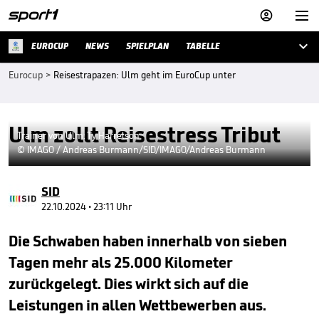



EUROCUP
NEWS
SPIELPLAN
TABELLE
Eurocup
>
Reisestrapazen: Ulm geht im EuroCup unter
Ulm zollt Reisestress Tribut
Trainer von Ulm: Ty Harrelson
© IMAGO / Andreas Burmann/SID/IMAGO/Andreas Burmann
SID
22.10.2024 • 23:11 Uhr
Die Schwaben haben innerhalb von sieben
Tagen mehr als 25.000 Kilometer
zurückgelegt. Dies wirkt sich auf die
Leistungen in allen Wettbewerben aus.