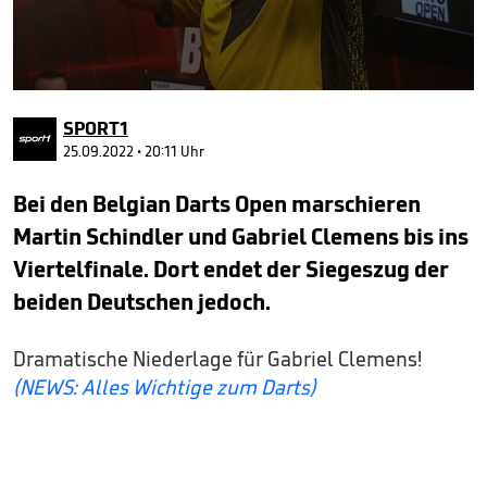
0
seconds
SPORT1
of
2
25.09.2022 • 20:11 Uhr
minutes,
5
Bei den Belgian Darts Open marschieren
seconds
Martin Schindler und Gabriel Clemens bis ins
Viertelfinale. Dort endet der Siegeszug der
beiden Deutschen jedoch.
Dramatische Niederlage für Gabriel Clemens!
(NEWS: Alles Wichtige zum Darts)