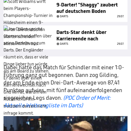
9-Darter! "Shaggy" zaubert
auf deutschem Boden
DARTS
29.07.
Darts-Star denkt über
Karriereende nach
DARTS
29.07.
Dabei hatte das Match für Schindler mit einer 1:0-
Führung ganz gut begonnen. Dann zog Gilding,
der am Ende einen Drei-Dart-Average von 87,41
Punkten aufwies, mit fünf aufeinanderfolgenden
siegreichen Legs davon.
(PDC Order of Merit:
Aktuelle Weltrangliste im Darts)