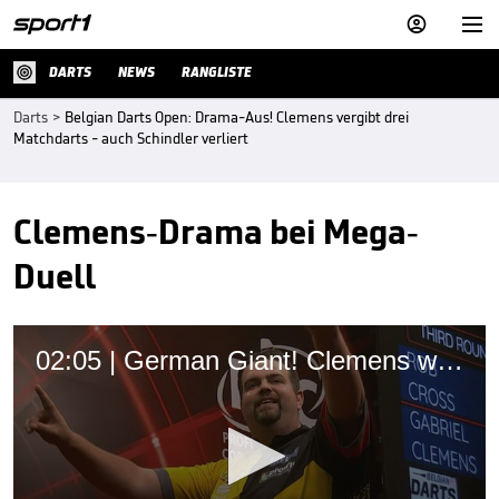


DARTS
NEWS
RANGLISTE
Darts
>
Belgian Darts Open: Drama-Aus! Clemens vergibt drei
Matchdarts - auch Schindler verliert
Clemens-Drama bei Mega-
Duell
02:05 | German Giant! Clemens wirft Ex-Weltmeister raus