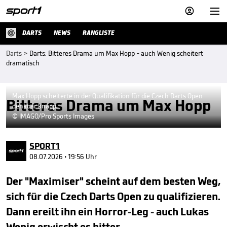


DARTS
NEWS
RANGLISTE
Darts
>
Darts: Bitteres Drama um Max Hopp - auch Wenig scheitert
dramatisch
Max Hopp scheiterte in der Qualifikation für die Czech Darts Open
Bitteres Drama um Max Hopp
denkbar knapp
© IMAGO/Pro Sports Images
SPORT1
08.07.2026 • 19:56 Uhr
Der "Maximiser" scheint auf dem besten Weg,
sich für die Czech Darts Open zu qualifizieren.
Dann ereilt ihn ein Horror-Leg - auch Lukas
Wenig erwischt es bitter.