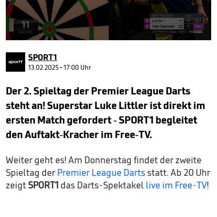
0
seconds
SPORT1
of
3
13.02.2025 • 17:00 Uhr
minutes,
43
Der 2. Spieltag der Premier League Darts
seconds
steht an! Superstar Luke Littler ist direkt im
ersten Match gefordert - SPORT1 begleitet
den Auftakt-Kracher im Free-TV.
Weiter geht es! Am Donnerstag findet der zweite
Spieltag der
Premier League Darts
statt. Ab 20 Uhr
zeigt
SPORT1
das Darts-Spektakel
live im Free-TV
!