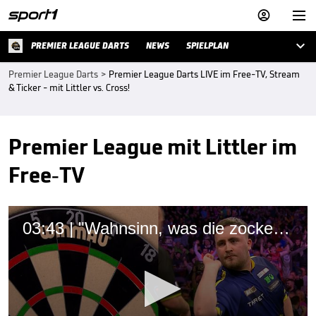



PREMIER LEAGUE DARTS
NEWS
SPIELPLAN
Premier League Darts
>
Premier League Darts LIVE im Free-TV, Stream
& Ticker - mit Littler vs. Cross!
Premier League mit Littler im
Free-TV
03:43 | "Wahnsinn, was die zocken!" Fulminantes Darts-Feuerwerk