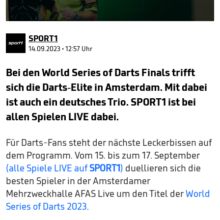
0
seconds
SPORT1
of
2
14.09.2023 • 12:57 Uhr
minutes,
19
Bei den World Series of Darts Finals trifft
seconds
sich die Darts-Elite in Amsterdam. Mit dabei
ist auch ein deutsches Trio. SPORT1 ist bei
allen Spielen LIVE dabei.
Für Darts-Fans steht der nächste Leckerbissen auf
dem Programm. Vom 15. bis zum 17. September
(alle Spiele LIVE auf
SPORT1
)
duellieren sich die
besten Spieler in der Amsterdamer
Mehrzweckhalle AFAS Live um den Titel der
World
Series of Darts 2023
.