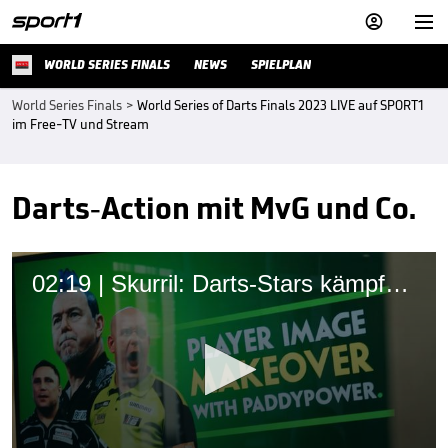


WORLD SERIES FINALS
NEWS
SPIELPLAN
World Series Finals
>
World Series of Darts Finals 2023 LIVE auf SPORT1
im Free-TV und Stream
Darts-Action mit MvG und Co.
02:19 | Skurril: Darts-Stars kämpfen um ihre Spitznamen