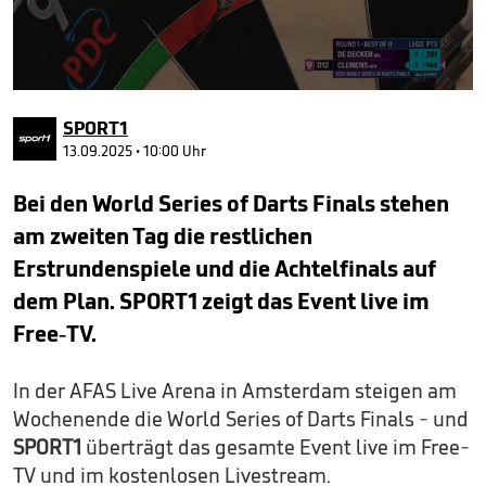
0
seconds
SPORT1
of
1
13.09.2025 • 10:00 Uhr
minute,
29
Bei den World Series of Darts Finals stehen
seconds
am zweiten Tag die restlichen
Erstrundenspiele und die Achtelfinals auf
dem Plan. SPORT1 zeigt das Event live im
Free-TV.
In der AFAS Live Arena in Amsterdam steigen am
Wochenende die World Series of Darts Finals - und
SPORT1
überträgt das gesamte Event live im Free-
TV und im kostenlosen Livestream.