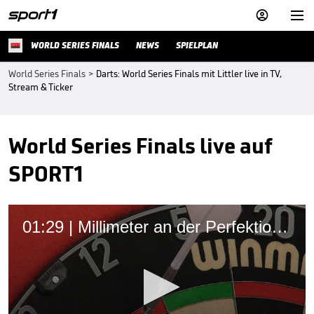


WORLD SERIES FINALS
NEWS
SPIELPLAN
World Series Finals
>
Darts: World Series Finals mit Littler live in TV,
Stream & Ticker
World Series Finals live auf
SPORT1
01:29 | Millimeter an der Perfektion vorbei