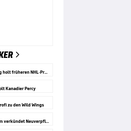
KER

Straubing holt früheren NHL-Profi
olt Kanadier Percy
ofi zu den Wild Wings
Mannheim verkündet Neuverpflichtung