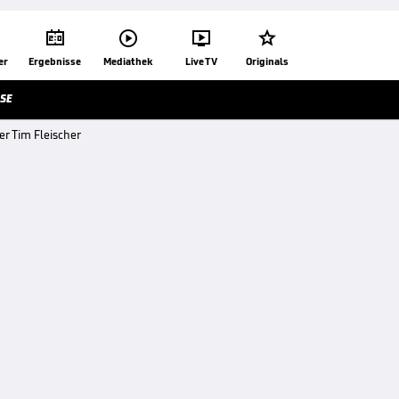




er
Ergebnisse
Mediathek
Live TV
Originals
SE
er Tim Fleischer