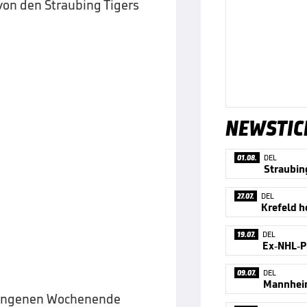
 von den Straubing Tigers
NEWSTIC
01.08.
DEL
27.07.
DEL
Krefeld h
19.07.
DEL
Ex-NHL-Pr
09.07.
DEL
gangenen Wochenende