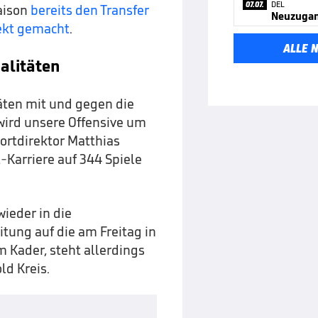
07.07.
DEL
aison
bereits den Transfer
Neuzugang
fekt gemacht
.
ALLE 
alitäten
äten mit und gegen die
wird unsere Offensive um
portdirektor Matthias
-Karriere auf 344 Spiele
ieder in die
tung auf die am Freitag in
 Kader, steht allerdings
ld Kreis.