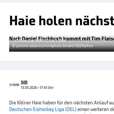
Haie holen nächst
Nach Daniel Fischbuch kommt mit Tim Fleisc
Tim Fleischer kommt nach Köln
© picture-alliance/nordphoto GmbH/SID/Hafner
SID
13.05.2026 • 17:41 Uhr
Die Kölner Haie haben für den nächsten Anlauf auf
Deutschen Eishockey Liga (DEL)
einen weiteren d