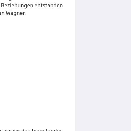
he Beziehungen entstanden
fan Wagner.
 wie wir das Team für die