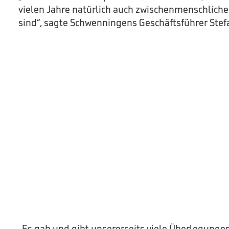
vielen Jahre natürlich auch zwischenmenschlic
sind“, sagte Schwenningens Geschäftsführer Ste
„Es gab und gibt unsererseits viele Überlegungen,