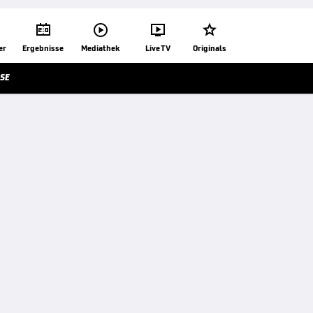




er
Ergebnisse
Mediathek
Live TV
Originals
SE