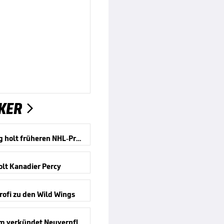
KER

Straubing holt früheren NHL-Profi
olt Kanadier Percy
ofi zu den Wild Wings
Mannheim verkündet Neuverpflichtung