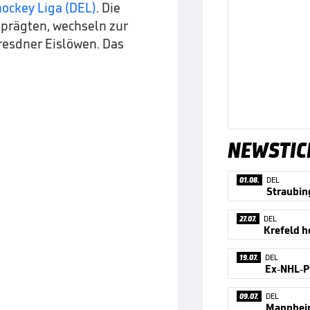
ockey Liga (DEL)
. Die
 prägten, wechseln zur
esdner Eislöwen. Das
NEWSTIC
01.08.
DEL
27.07.
DEL
Krefeld h
19.07.
DEL
Ex-NHL-Pr
09.07.
DEL