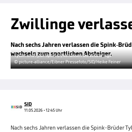
Zwillinge verlas
Nach sechs Jahren verlassen die Spink-Brüd
wechseln zum sportlichen Absteiger.
Tyson und Tylor Spink (r.) verlassen die Wild Wings
© picture-alliance/Eibner Pressefoto/SID/Heike Feiner
SID
11.05.2026 • 12:45 Uhr
Nach sechs Jahren verlassen die Spink-Brüder Ty