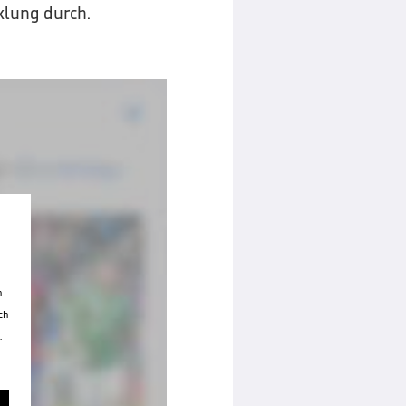
lung durch.
n
ch
.