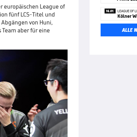
er europäischen League of
16.01.
LEAGUE OF 
ion fünf LCS-Titel und
n Abgängen von Huni,
 Team aber für eine
ALLE 