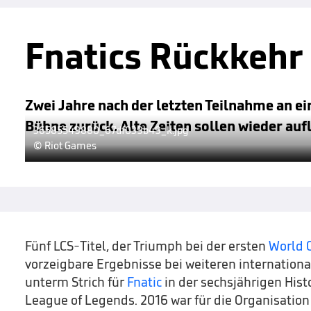
Fnatics Rückkehr
Zwei Jahre nach der letzten Teilnahme an ei
Bühne zurück. Alte Zeiten sollen wieder auf
36585549880_67df039b49_k.jpg
© Riot Games
Fünf LCS-Titel, der Triumph bei der ersten
World 
vorzeigbare Ergebnisse bei weiteren internation
unterm Strich für
Fnatic
in der sechsjährigen Histo
League of Legends. 2016 war für die Organisation