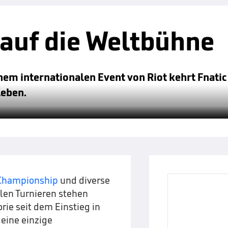
 auf die Weltbühne
nem internationalen Event von Riot kehrt Fnatic
leben.
Championship
und diverse
alen Turnieren stehen
rie seit dem Einstieg in
 eine einzige