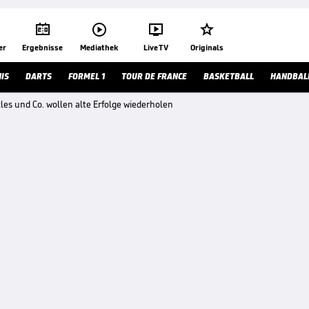




er
Ergebnisse
Mediathek
Live TV
Originals
IS
DARTS
FORMEL 1
TOUR DE FRANCE
BASKETBALL
HANDBAL
les und Co. wollen alte Erfolge wiederholen