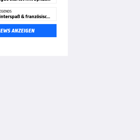
LEGENDS
Kölner Winterspaß & französische Tränen - LEC
NEWS ANZEIGEN