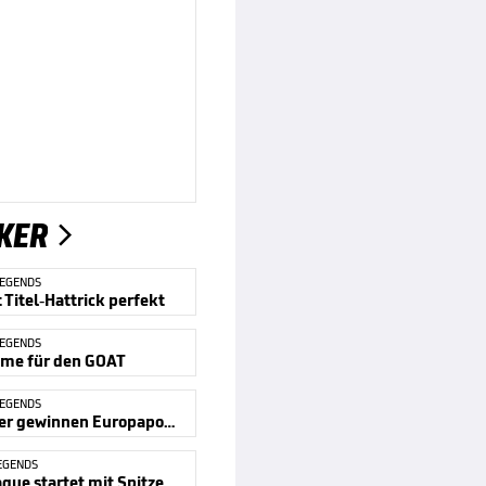
KER

LEGENDS
Titel-Hattrick perfekt
LEGENDS
Fame für den GOAT
LEGENDS
Spandauer gewinnen Europapokal
EGENDS
Prime League startet mit Spitzenduell