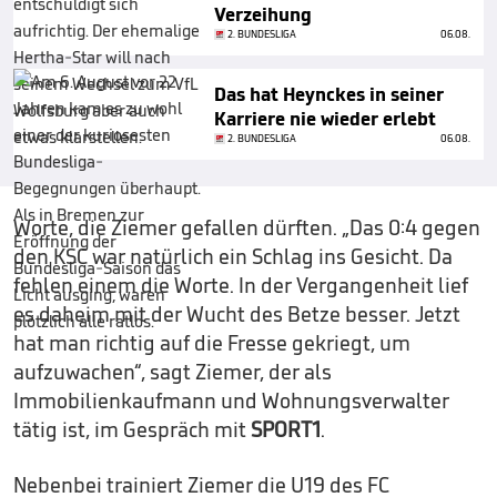
Verzeihung
2. BUNDESLIGA
06.08.
Das hat Heynckes in seiner
Karriere nie wieder erlebt
2. BUNDESLIGA
06.08.
Worte, die Ziemer gefallen dürften. „Das 0:4 gegen
den KSC war natürlich ein Schlag ins Gesicht. Da
fehlen einem die Worte. In der Vergangenheit lief
es daheim mit der Wucht des Betze besser. Jetzt
hat man richtig auf die Fresse gekriegt, um
aufzuwachen“, sagt Ziemer, der als
Immobilienkaufmann und Wohnungsverwalter
tätig ist, im Gespräch mit
SPORT1
.
Nebenbei trainiert Ziemer die U19 des FC