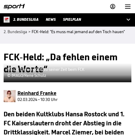



2. BUNDESLIGA
NEWS
SPIELPLAN
2. Bundesliga
>
FCK-Held: "Es muss mal jemand auf den Tisch hauen"
FCK-Held: „Da fehlen einem
die Worte“
Marcel Ziemer 2008 zu seiner Zeit beim FCK
© IMAGO/Rene Schulz
Reinhard Franke
02.03.2024 • 10:30 Uhr
Den beiden Kultklubs Hansa Rostock und 1.
FC Kaiserslautern droht der Abstieg in die
Drittklassigkeit. Marcel Ziemer, bei beiden