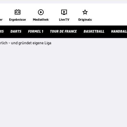




er
Ergebnisse
Mediathek
Live TV
Originals
IS
DARTS
FORMEL 1
TOUR DE FRANCE
BASKETBALL
HANDBAL
rlich - und gründet eigene Liga