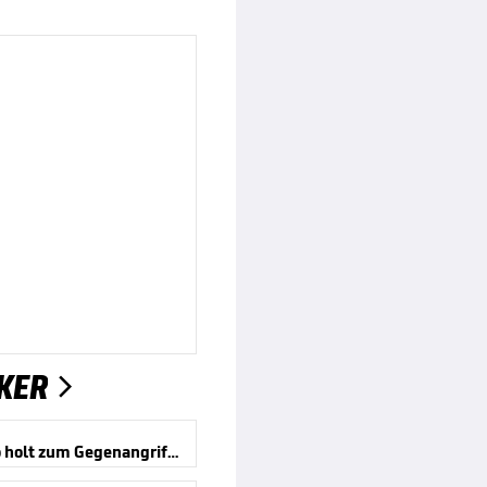
KER

Infantino holt zum Gegenangriff aus!