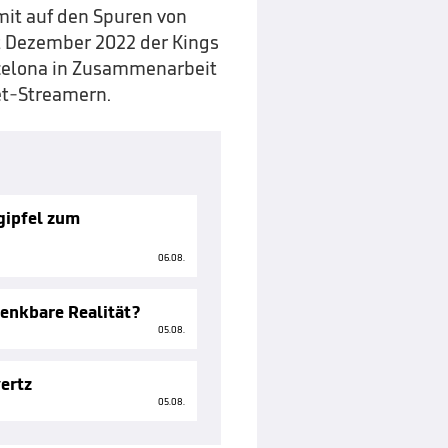
mit auf den Spuren von
it Dezember 2022 der Kings
celona in Zusammenarbeit
et-Streamern.
ngipfel zum
06.08.
enkbare Realität?
05.08.
ertz
05.08.