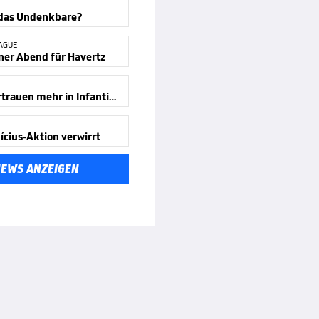
 das Undenkbare?
AGUE
ner Abend für Havertz
„Kein Vertrauen mehr in Infantino“
ícius-Aktion verwirrt
NEWS ANZEIGEN