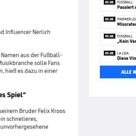
05.08.
FUSSBALL
Passiert
05.08.
PREMIER LE
Missrate
d Influencer Nerlich
05.08.
FUSSBALL
05.08.
LA LIGA
 Namen aus der Fußball-
Diese Vin
usikbranche solle Fans
, hieß es dazu in einer
ALLE 
s Spiel“
 seinem Bruder Felix Kroos
in schnelleres,
ch unvorhergesehene