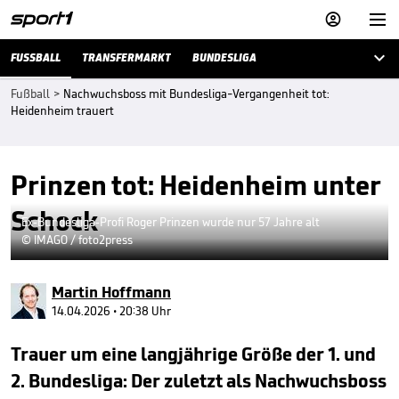



FUSSBALL
TRANSFERMARKT
BUNDESLIGA
Fußball
>
Nachwuchsboss mit Bundesliga-Vergangenheit tot:
Heidenheim trauert
Prinzen tot: Heidenheim unter
Schock
Ex-Bundesliga-Profi Roger Prinzen wurde nur 57 Jahre alt
© IMAGO / foto2press
Martin Hoffmann
14.04.2026 • 20:38 Uhr
Trauer um eine langjährige Größe der 1. und
2. Bundesliga: Der zuletzt als Nachwuchsboss