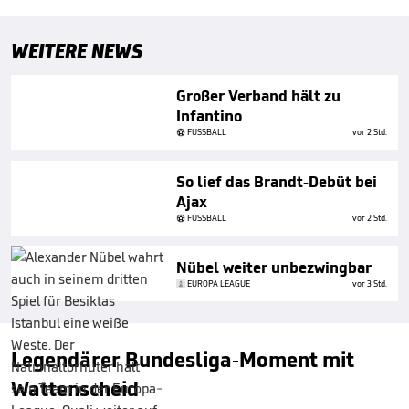
WEITERE NEWS
Großer Verband hält zu
Infantino
FUSSBALL
vor 2 Std.
So lief das Brandt-Debüt bei
Ajax
FUSSBALL
vor 2 Std.
Nübel weiter unbezwingbar
EUROPA LEAGUE
vor 3 Std.
Legendärer Bundesliga-Moment mit
Wattenscheid