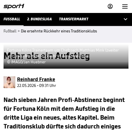



FUSSBALL
2. BUNDESLIGA
TRANSFERMARKT
Fußball
>
Die ersehnte Rückkehr eines Traditionsklubs
Fortuna Kölns Trainerteam um Chefcoach Matthias Mink (zweiter
Mehr als ein Aufstieg
von links) feiert die Rückkehr in den Profifußball
© IMAGO/Jan Huebner
Reinhard Franke
22.05.2026 • 09:31 Uhr
Nach sieben Jahren Profi-Abstinenz beginnt
für Fortuna Köln mit dem Aufstieg in die
dritte Liga ein neues, altes Kapitel. Beim
Traditionsklub dürfte sich dadurch einiges