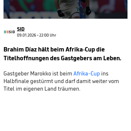
0
seconds
SID
of
1
09.01.2026 • 22:00 Uhr
minute,
18
Brahim Díaz hält beim Afrika-Cup die
seconds
Titelhoffnungen des Gastgebers am Leben.
Gastgeber Marokko ist beim
Afrika-Cup
ins
Halbfinale gestürmt und darf damit weiter vom
Titel im eigenen Land träumen.