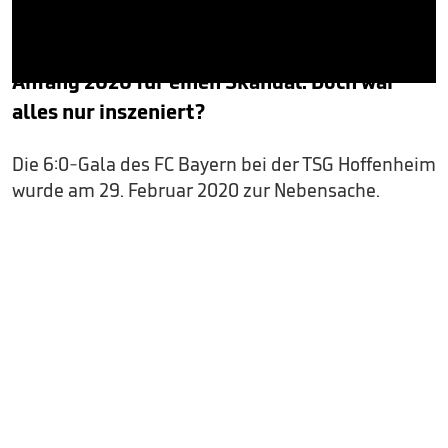
Schmähplakate der Bayern-Fans gegen
Hoffenheim-Mäzen Dietmar Hopp sorgen
Anfang 2020 für einen Skandal. Doch war
0
seconds
alles nur inszeniert?
of
3
minutes,
Die 6:0-Gala des FC Bayern bei der TSG Hoffenheim
14
seconds
wurde am 29. Februar 2020 zur Nebensache.