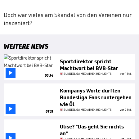
Doch war vieles am Skandal von den Vereinen nur
inszeniert?
WEITERE NEWS
Sportdirektor spricht
Machtwort bei BVB-Star

BUNDESLIGA MEDIATHEK HIGHLIGHTS
vor 1 Std.
00:34
Kompanys Worte dürften
Bundesliga-Fans runtergehen
wie Öl

BUNDESLIGA MEDIATHEK HIGHLIGHTS
vor 2 Std.
01:21
Olise? "Das geht Sie nichts
an"

BUNDESLIGA MEDIATHEK HIGHLIGHTS
vor 2 Std.