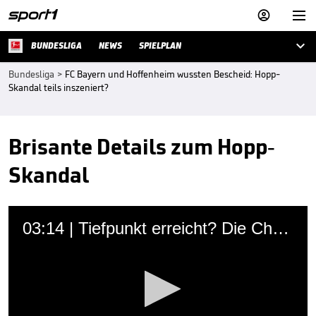



BUNDESLIGA
NEWS
SPIELPLAN
Bundesliga
>
FC Bayern und Hoffenheim wussten Bescheid: Hopp-
Skandal teils inszeniert?
Brisante Details zum Hopp-
Skandal
03:14 | Tiefpunkt erreicht? Die Chronik der Hopp-Schmähungen
SPORT1
28.03.2021 • 00:14 Uhr