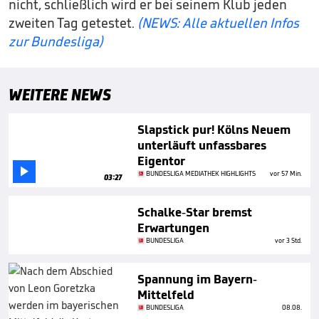
nicht, schließlich wird er bei seinem Klub jeden
zweiten Tag getestet.
(NEWS: Alle aktuellen Infos
zur Bundesliga)
WEITERE NEWS
Slapstick pur! Kölns Neuem
unterläuft unfassbares
Eigentor

BUNDESLIGA MEDIATHEK HIGHLIGHTS
vor 57 Min.
03:27
Schalke-Star bremst
Erwartungen
BUNDESLIGA
vor 3 Std.
Spannung im Bayern-
Mittelfeld
BUNDESLIGA
08.08.