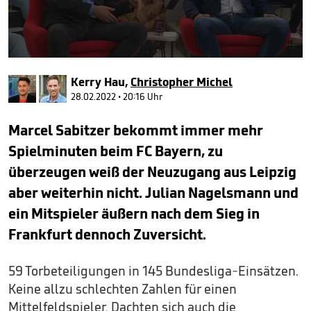
0
seconds
Kerry Hau
,
Christopher Michel
of
4
28.02.2022 • 20:16 Uhr
minutes,
3
Marcel Sabitzer bekommt immer mehr
seconds
Spielminuten beim FC Bayern, zu
überzeugen weiß der Neuzugang aus Leipzig
aber weiterhin nicht. Julian Nagelsmann und
ein Mitspieler äußern nach dem Sieg in
Frankfurt dennoch Zuversicht.
59 Torbeteiligungen in 145 Bundesliga-Einsätzen.
Keine allzu schlechten Zahlen für einen
Mittelfeldspieler. Dachten sich auch die