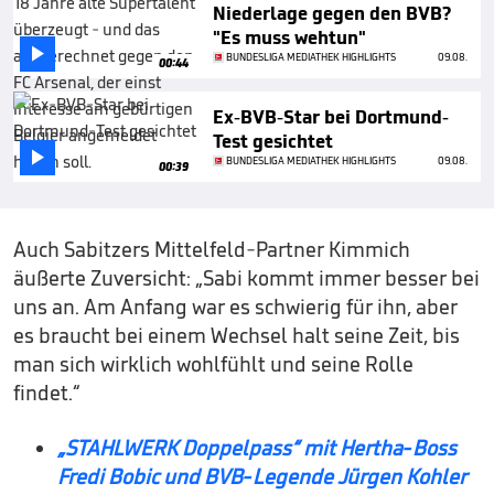
Niederlage gegen den BVB?
"Es muss wehtun"

BUNDESLIGA MEDIATHEK HIGHLIGHTS
09.08.
00:44
Ex-BVB-Star bei Dortmund-
Test gesichtet

BUNDESLIGA MEDIATHEK HIGHLIGHTS
09.08.
00:39
Auch Sabitzers Mittelfeld-Partner Kimmich
äußerte Zuversicht: „Sabi kommt immer besser bei
uns an. Am Anfang war es schwierig für ihn, aber
es braucht bei einem Wechsel halt seine Zeit, bis
man sich wirklich wohlfühlt und seine Rolle
findet.“
„STAHLWERK Doppelpass“ mit Hertha-Boss
Fredi Bobic und BVB-Legende Jürgen Kohler