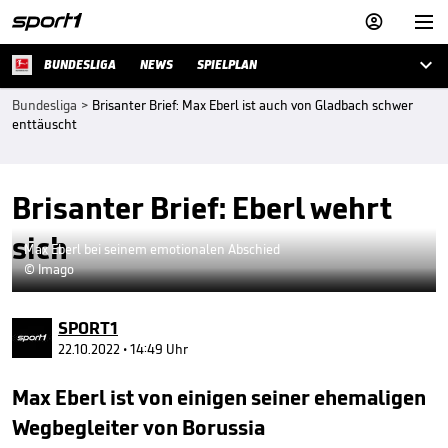



BUNDESLIGA
NEWS
SPIELPLAN
Bundesliga
>
Brisanter Brief: Max Eberl ist auch von Gladbach schwer
enttäuscht
Brisanter Brief: Eberl wehrt
sich
Max Eberl bei seinem emotionalen Abschied
© Imago
SPORT1
22.10.2022 • 14:49 Uhr
Max Eberl ist von einigen seiner ehemaligen
Wegbegleiter von Borussia