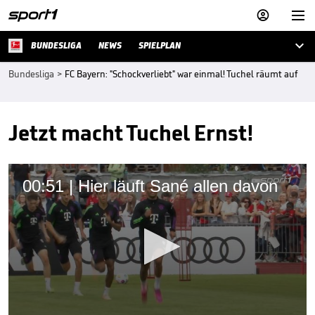



BUNDESLIGA
NEWS
SPIELPLAN
Bundesliga
>
FC Bayern: "Schockverliebt" war einmal! Tuchel räumt auf
Jetzt macht Tuchel Ernst!
00:51 | Hier läuft Sané allen davon