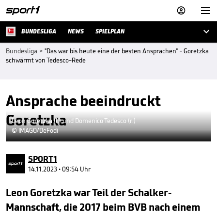



BUNDESLIGA
NEWS
SPIELPLAN
Bundesliga
>
"Das war bis heute eine der besten Ansprachen" - Goretzka
schwärmt von Tedesco-Rede
Ansprache beeindruckt
Goretzka
Leon Goretzka (l.) und Domenico Tedesco (r.)
© IMAGO/DeFodi
SPORT1
14.11.2023 • 09:54 Uhr
Leon Goretzka war Teil der Schalker-
Mannschaft, die 2017 beim BVB nach einem