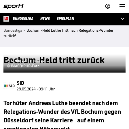



BUNDESLIGA
NEWS
SPIELPLAN
Bundesliga
>
Bochum-Held Luthe tritt nach Relegations-Wunder
zurück!
Bochum-Held tritt zurück
Andreas Luthe hört auf
© IMAGO/RHR-Foto
SID
28.05.2024 • 09:11 Uhr
Torhüter Andreas Luthe beendet nach dem
Relegations-Wunder des VfL Bochum gegen
Düsseldorf seine Karriere - auf einem
emotionalen Höhepunkt.