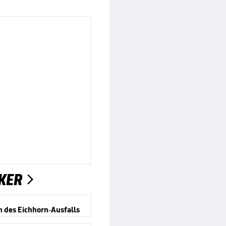
KER

n des Eichhorn-Ausfalls