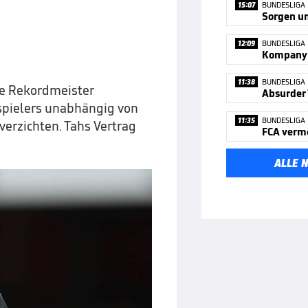
15:07
BUNDESLIGA
Sorgen u
12:09
BUNDESLIGA
11:38
BUNDESLIGA
he Rekordmeister
lspielers unabhängig von
11:35
BUNDESLIGA
verzichten. Tahs Vertrag
FCA verm
ALLE 