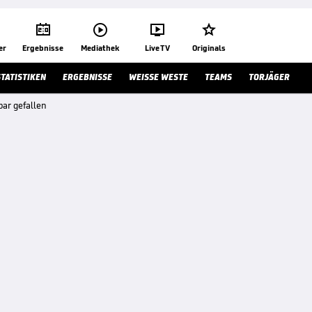




er
Ergebnisse
Mediathek
Live TV
Originals
STATISTIKEN
ERGEBNISSE
WEISSE WESTE
TEAMS
TORJÄGER
ar gefallen