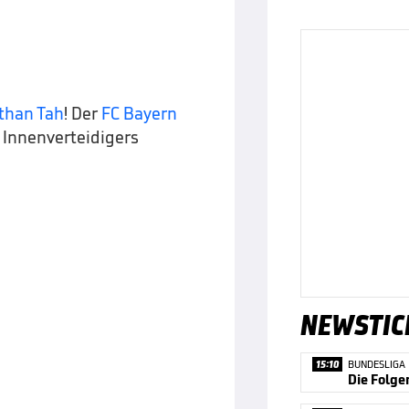
than Tah
! Der
FC Bayern
 Innenverteidigers
NEWSTIC
15:10
BUNDESLIGA
Die Folge