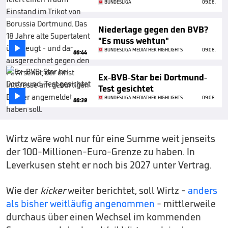
BUNDESLIGA
09.08.
Niederlage gegen den BVB?
"Es muss wehtun"

BUNDESLIGA MEDIATHEK HIGHLIGHTS
09.08.
00:44
Ex-BVB-Star bei Dortmund-
Test gesichtet

BUNDESLIGA MEDIATHEK HIGHLIGHTS
09.08.
00:39
Wirtz wäre wohl nur für eine Summe weit jenseits
der 100-Millionen-Euro-Grenze zu haben. In
Leverkusen steht er noch bis 2027 unter Vertrag.
Wie der
kicker
weiter berichtet, soll Wirtz -
anders
als bisher weitläufig angenommen
- mittlerweile
durchaus über einen Wechsel im kommenden