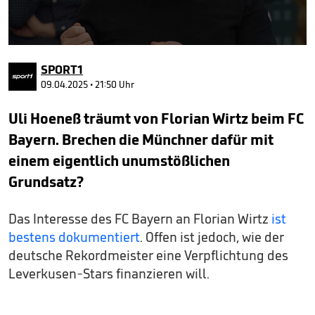
0
seconds
SPORT1
of
2
09.04.2025 • 21:50 Uhr
minutes,
49
Uli Hoeneß träumt von Florian Wirtz beim FC
seconds
Bayern. Brechen die Münchner dafür mit
einem eigentlich unumstößlichen
Grundsatz?
Das Interesse des FC Bayern an Florian Wirtz
ist
bestens dokumentiert
. Offen ist jedoch, wie der
deutsche Rekordmeister eine Verpflichtung des
Leverkusen-Stars finanzieren will.