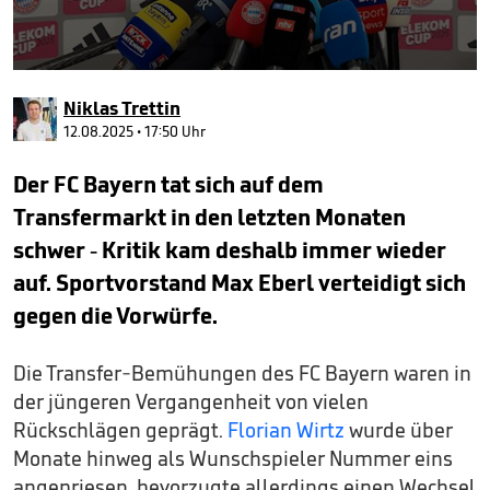
0
seconds
Niklas Trettin
of
38
12.08.2025 • 17:50 Uhr
seconds
Der FC Bayern tat sich auf dem
Transfermarkt in den letzten Monaten
schwer - Kritik kam deshalb immer wieder
auf. Sportvorstand Max Eberl verteidigt sich
gegen die Vorwürfe.
Die Transfer-Bemühungen des FC Bayern waren in
der jüngeren Vergangenheit von vielen
Rückschlägen geprägt.
Florian Wirtz
wurde über
Monate hinweg als Wunschspieler Nummer eins
angepriesen, bevorzugte allerdings einen Wechsel