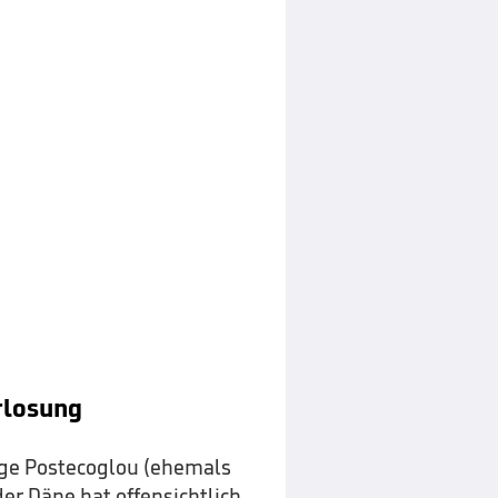
rlosung
ge Postecoglou (ehemals
er Däne hat offensichtlich