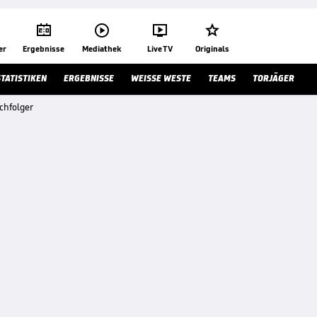




er
Ergebnisse
Mediathek
Live TV
Originals
STATISTIKEN
ERGEBNISSE
WEISSE WESTE
TEAMS
TORJÄGER
chfolger