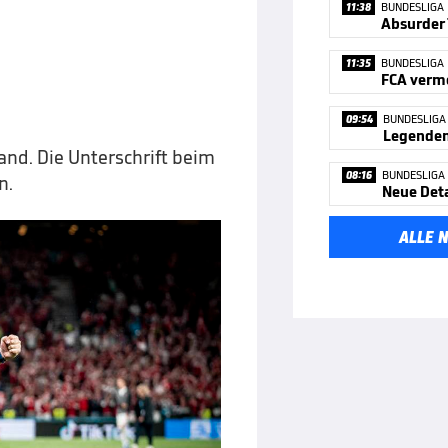
11:38
BUNDESLIGA
11:35
BUNDESLIGA
FCA verm
09:54
BUNDESLIGA
Legenden
nd. Die Unterschrift beim
08:16
BUNDESLIGA
n.
Neue Deta
ALLE 