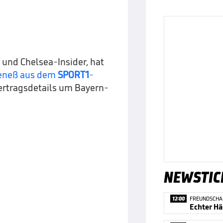
h
und Chelsea-Insider, hat
oeneß aus dem
SPORT1
-
ertragsdetails um Bayern-
NEWSTIC
12:00
FREUNDSCHA
Echter Hä