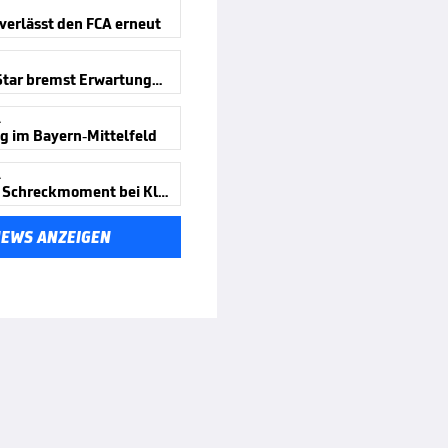
verlässt den FCA erneut
Schalke-Star bremst Erwartungen
A
 im Bayern-Mittelfeld
A
Schalker Schreckmoment bei Klatsche
NEWS ANZEIGEN