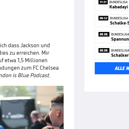
11:31
BUNDESLIGA
Kabadayi 
06:32
BUNDESLIGA
08.08.
BUNDESLIG
Spannung
lich dass Jackson und
08.08.
BUNDESLIG
ies zu erreichen. Mir
f etwa 1,5 Millionen
bindungen zum FC Chelsea
ALLE 
ndon is Blue Podcast
.