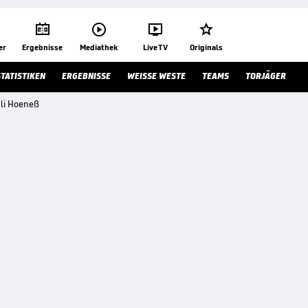




er
Ergebnisse
Mediathek
Live TV
Originals
STATISTIKEN
ERGEBNISSE
WEISSE WESTE
TEAMS
TORJÄGER
 Uli Hoeneß