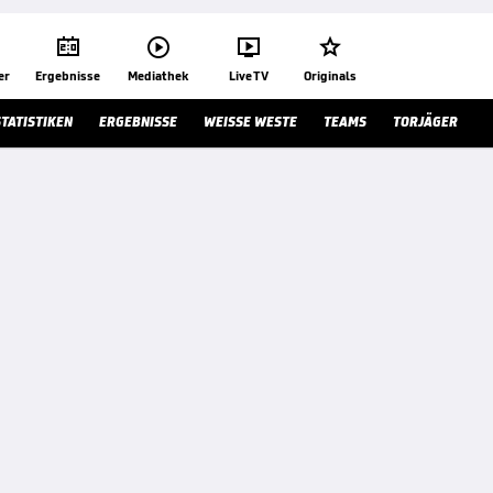




er
Ergebnisse
Mediathek
Live TV
Originals
STATISTIKEN
ERGEBNISSE
WEISSE WESTE
TEAMS
TORJÄGER