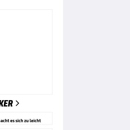
KER

cht es sich zu leicht