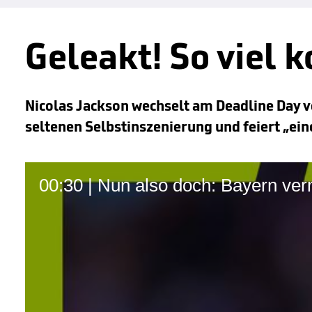
Geleakt! So viel 
Nicolas Jackson wechselt am Deadline Day vo
seltenen Selbstinszenierung und feiert „ei
00:30 | Nun also doch: Bayern ve