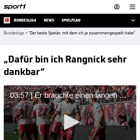



BUNDESLIGA
NEWS
SPIELPLAN
Bundesliga
>
"Der beste Spieler, mit dem ich je zusammengespielt habe"
„Dafür bin ich Rangnick sehr
dankbar“
03:57 | Er brauchte einen langen Atem - und startet nun durch