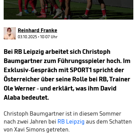
0
seconds
Reinhard Franke
of
3
03.10.2025 • 10:07 Uhr
minutes,
57
Bei RB Leipzig arbeitet sich Christoph
seconds
Baumgartner zum Führungsspieler hoch. Im
Exklusiv-Gespräch mit SPORT1 spricht der
Österreicher über seine Rolle bei RB, Trainer
Ole Werner - und erklärt, was ihm David
Alaba bedeutet.
Christoph Baumgartner ist in diesem Sommer
nach zwei Jahren bei
RB Leipzig
aus dem Schatten
von Xavi Simons getreten.